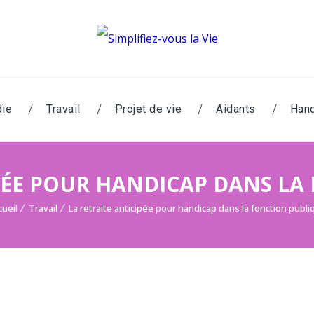
die
Travail
Projet de vie
Aidants
Hand
IPÉE POUR HANDICAP DANS LA
cueil
Travail
La retraite anticipée pour handicap dans la fonction publi